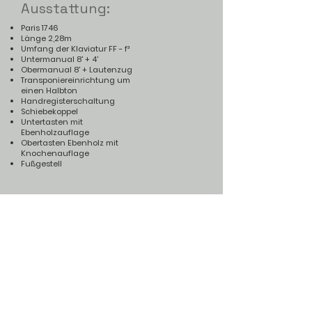
Ausstattung:
Paris 1746
Länge 2,28m
Umfang der Klaviatur FF - f³
Untermanual 8' + 4'
Obermanual 8' + Lautenzug
Transponiereinrichtung um
einen Halbton
Handregisterschaltung
Schiebekoppel
Untertasten mit
Ebenholzauflage
Obertasten Ebenholz mit
Knochenauflage
Fußgestell