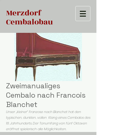
Merzdorf
Cembalobau
Zweimanualiges
Cembalo nach Francois
Blanchet
Unser „kleiner“ Franzose nach Blanchet hat den
typischen, dunklen, vollen Klang eines Cembalos des
18. Jahrhunderts. Der Tonumfang von fünf Oktaven
eröffnet spielerisch alle Möglichkeiten.