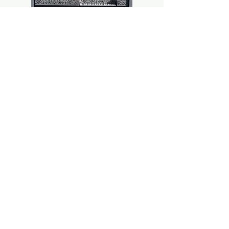
Antwerpen 1620
Länge 1,71 m / Breite 0,56m
Tonumfang C/E – c³
8'-Register
Transponiereinrichtung um einen
Halbton
Untertasten mit Knochenauflage
Obertasten aus Mooreiche
Gehäuse aus Schwarzpappel
massiv
innen tapeziert
außen farblackiert
Fußgestell