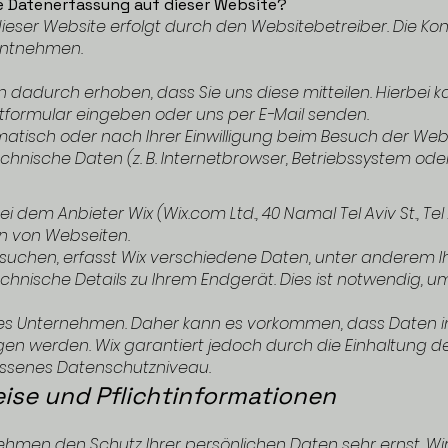
ie Datenerfassung auf dieser Website?
ieser Website erfolgt durch den Websitebetreiber. Die K
entnehmen.
dadurch erhoben, dass Sie uns diese mitteilen. Hierbei ka
aktformular eingeben oder uns per E-Mail senden.
tisch oder nach Ihrer Einwilligung beim Besuch der Web
echnische Daten (z. B. Internetbrowser, Betriebssystem oder
dem Anbieter Wix (Wix.com Ltd., 40 Namal Tel Aviv St., Tel Avi
en von Webseiten.
uchen, erfasst Wix verschiedene Daten, unter anderem I
chnische Details zu Ihrem Endgerät. Dies ist notwendig, u
ndes Unternehmen. Daher kann es vorkommen, dass Daten i
en werden. Wix garantiert jedoch durch die Einhaltung d
senes Datenschutzniveau.
eise und Pflichtinformationen
nehmen den Schutz Ihrer persönlichen Daten sehr ernst. Wi