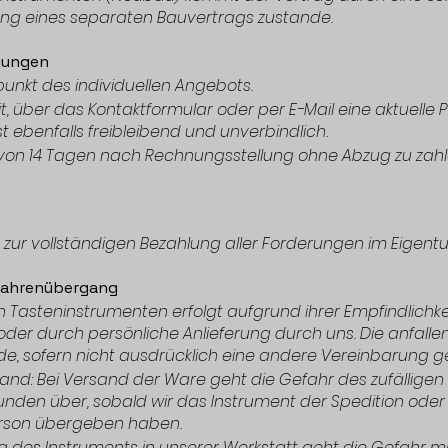
ung eines separaten Bauvertrags zustande.
gungen
tpunkt des individuellen Angebots.
, über das Kontaktformular oder per E-Mail eine aktuelle Pr
st ebenfalls freibleibend und unverbindlich.
von 14 Tagen nach Rechnungsstellung ohne Abzug zu zahle
bis zur vollständigen Bezahlung aller Forderungen im Eig
efahrenübergang
n Tasteninstrumenten erfolgt aufgrund ihrer Empfindlichke
 oder durch persönliche Anlieferung durch uns. Die anfal
de, sofern nicht ausdrücklich eine andere Vereinbarung g
d: Bei Versand der Ware geht die Gefahr des zufälligen 
nden über, sobald wir das Instrument der Spedition oder 
rson übergeben haben.
g des Instruments in unserer Werkstatt geht die Gefahr 