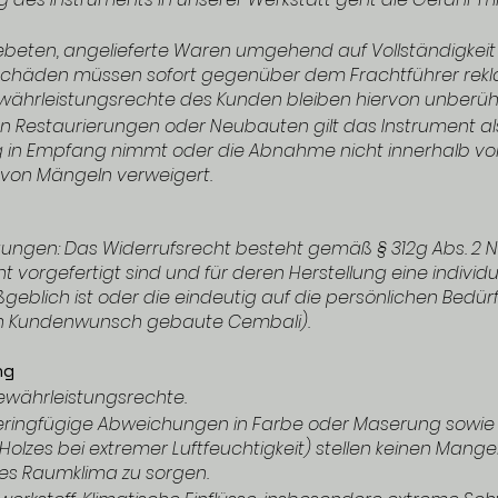
 gebeten, angelieferte Waren umgehend auf Vollständigke
schäden müssen sofort gegenüber dem Frachtführer rekla
währleistungsrechte des Kunden bleiben hiervon unberühr
 Restaurierungen oder Neubauten gilt das Instrument 
ng in Empfang nimmt oder die Abnahme nicht innerhalb vo
 von Mängeln verweigert.
igungen: Das Widerrufsrecht besteht gemäß § 312g Abs. 2 Nr
ht vorgefertigt sind und für deren Herstellung eine indiv
blich ist oder die eindeutig auf die persönlichen Bedür
ach Kundenwunsch gebaute Cembali).
ng
Gewährleistungsrechte.
. Geringfügige Abweichungen in Farbe oder Maserung sow
 Holzes bei extremer Luftfeuchtigkeit) stellen keinen Mangel 
es Raumklima zu sorgen.