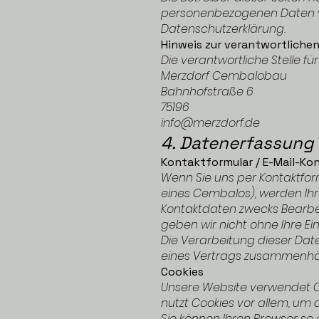
personenbezogenen Daten ve
Datenschutzerklärung.
Hinweis zur verantwortlichen
Die verantwortliche Stelle fü
Merzdorf Cembalobau
Bahnhofstraße 6
75196
info@merzdorf.de
4. Datenerfassung 
Kontaktformular / E-Mail-Ko
Wenn Sie uns per Kontaktfor
eines Cembalos), werden Ih
Kontaktdaten zwecks Bearbei
geben wir nicht ohne Ihre Ein
Die Verarbeitung dieser Daten
eines Vertrags zusammenhän
Cookies
Unsere Website verwendet Coo
nutzt Cookies vor allem, um 
Sie können Ihren Browser so 