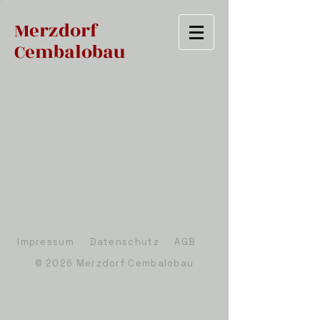
Merzdorf
Cembalobau
Impressum
Datenschutz AGB
© 2026 Merzdorf Cembalobau